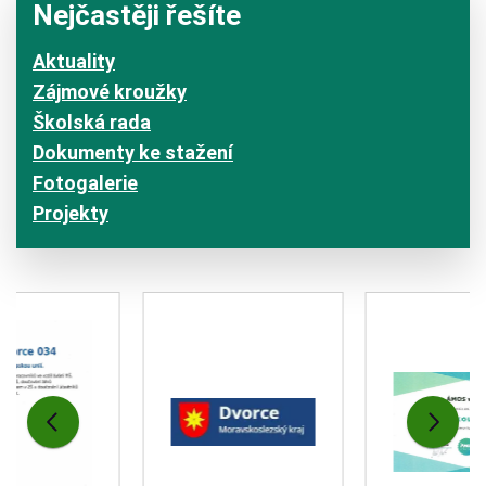
Nejčastěji řešíte
Aktuality
Zájmové kroužky
Školská rada
Dokumenty ke stažení
Fotogalerie
Projekty