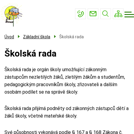
Menu
Přejít
Základní škola
navigace
k
Mateřská škola
hlavnímu
obsahu
Školní družina
Úvod
Základní škola
Školská rada
Školní jídelna
Školská rada
Kontakty
Školská rada je orgán školy umožňující zákonným
zástupcům nezletilých žáků, zletilým žákům a studentům,
pedagogickým pracovníkům školy, zřizovateli a dalším
osobám podílet se na správě školy.
Školská rada přijímá podněty od zákonných zástupců dětí a
žáků školy, včetně mateřské školy.
Své působnosti vykonává podle § 167 a § 168 Zákona č.