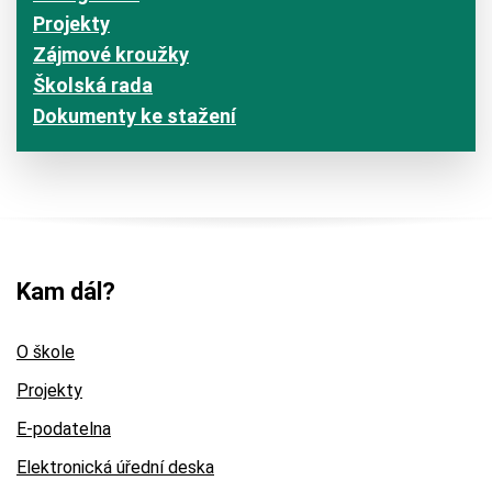
Projekty
Zájmové kroužky
Školská rada
Dokumenty ke stažení
Kam dál?
O škole
Projekty
E-podatelna
Elektronická úřední deska