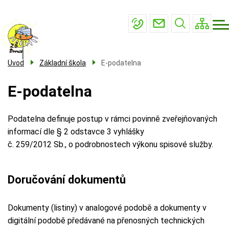
Menu
Přejít
Základní škola
navigace
k
Mateřská škola
hlavnímu
obsahu
Školní družina
Úvod
Základní škola
E-podatelna
Školní jídelna
E-podatelna
Kontakty
Podatelna definuje postup v rámci povinně zveřejňovaných
informací dle § 2 odstavce 3 vyhlášky
č. 259/2012 Sb., o podrobnostech výkonu spisové služby.
Doručování dokumentů
Dokumenty (listiny) v analogové podobě a dokumenty v
digitální podobě předávané na přenosných technických