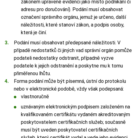
zákonem upravené evidenci jako místo podnikání či
adresu pro doručování). Podání musí obsahovat
označení správního orgánu, jemuž je určeno, další
náležitosti, které stanoví zákon, a podpis osoby,
která je činí.
Podání musí obsahovat předepsané náležitosti. V
případě nedostatků či jiných vad správní orgán pomůže
podateli nedostatky odstranit, případně vyzve
podatele k jejich odstranění a poskytne mu k tomu
přiměřenou lhůtu.
Forma podání může být písemná, ústní do protokolu
nebo v elektronické podobě, vždy však podepsaná:
vlastnoručně
uznávaným elektronickým podpisem založeném na
kvalifikovaném certifikátu vydaném akreditovaným
poskytovatelem certifikačních služeb; současně
musí být uveden poskytovatel certifikačních
služeb, který certifikát vydal a vede jeho evidenci,