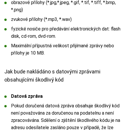
obrazové přílohy (*.jpg,*.jpeg, *.gif, *.tif, *.tiff, *.bmp,
*.png)
zvukové přílohy (*.mp3, *.wav)
fyzické nosiče pro předávání elektronických dat: flash
disk, cd-rom, dvd-rom.
Maximální přípustná velikost přijímané zprávy nebo
přílohy je 10 MB.
Jak bude nakládáno s datovými zprávami
obsahujícími škodlivý kód
Datová zpráva
Pokud doručená datová zpráva obsahuje škodlivý kód
není považována za doručenou na podatelnu a není
zpracovávána. Sdělení o zjištění škodlivého kódu je na
adresu odesílatele zasláno pouze v případě, že lze