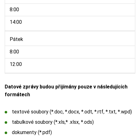
8:00
14:00
Pátek
8:00
12:00
Datové zprávy budou přijímány pouze v následujících
formátech
textové soubory (*.doc, *.docx, *.odt, *.rtf, *.txt, *.wpd)
tabulkové soubory (*.xls,* .xlsx, *.ods)
dokumenty (*.pdf)