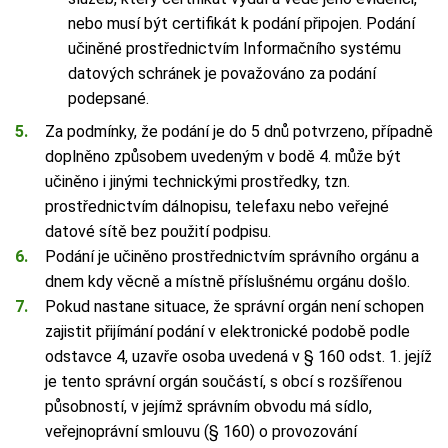
nebo musí být certifikát k podání připojen. Podání
učiněné prostřednictvím Informačního systému
datových schránek je považováno za podání
podepsané.
Za podmínky, že podání je do 5 dnů potvrzeno, případně
doplněno způsobem uvedeným v bodě 4. může být
učiněno i jinými technickými prostředky, tzn.
prostřednictvím dálnopisu, telefaxu nebo veřejné
datové sítě bez použití podpisu.
Podání je učiněno prostřednictvím správního orgánu a
dnem kdy věcně a místně příslušnému orgánu došlo.
Pokud nastane situace, že správní orgán není schopen
zajistit přijímání podání v elektronické podobě podle
odstavce 4, uzavře osoba uvedená v § 160 odst. 1. jejíž
je tento správní orgán součástí, s obcí s rozšířenou
působností, v jejímž správním obvodu má sídlo,
veřejnoprávní smlouvu (§ 160) o provozování