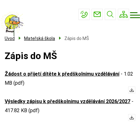
Menu
Přejít
Základní škola
navigace
k
Mateřská škola
hlavnímu
obsahu
Školní družina
Úvod
Mateřská škola
Zápis do MŠ
Školní jídelna
Zápis do MŠ
Kontakty
Žádost o přijetí dítěte k předškolnímu vzdělávání
-
1.02
MB (pdf)
Výsledky zápisu k předškolnímu vzdělávání 2026/2027
-
417.82 KB (pdf)