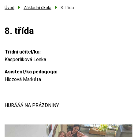
Úvod
Základní škola
8. třída
8. třída
Třídní učitel/ka
Kasperlíková Lenka
Asistent/ka pedagoga
Hiczová Markéta
HURÁÁÁ NA PRÁZDNINY