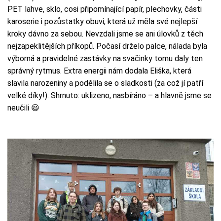
PET lahve, sklo, cosi připomínající papír, plechovky, části
karoserie i pozůstatky obuvi, která už měla své nejlepší
kroky dávno za sebou. Nevzdali jsme se ani úlovků z těch
nejzapeklitějších příkopů. Počasí drželo palce, nálada byla
výborná a pravidelné zastávky na svačinky tomu daly ten
správný rytmus. Extra energii nám dodala Eliška, která
slavila narozeniny a podělila se o sladkosti (za což jí patří
velké díky!). Shrnuto: uklizeno, nasbíráno – a hlavně jsme se
neučili 😃