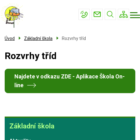
Menu
Přejít
Základní škola
navigace
k
Mateřská škola
hlavnímu
obsahu
Školní družina
Úvod
Základní škola
Rozvrhy tříd
Školní jídelna
Rozvrhy tříd
Kontakty
Najdete v odkazu ZDE - Aplikace Škola On-
line
Základní
Základní škola
škola