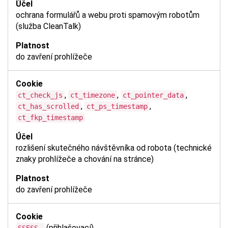
ochrana formulářů a webu proti spamovým robotům
(služba CleanTalk)
do zavření prohlížeče
,
,
,
ct_check_js
ct_timezone
ct_pointer_data
,
,
ct_has_scrolled
ct_ps_timestamp
ct_fkp_timestamp
rozlišení skutečného návštěvníka od robota (technické
znaky prohlížeče a chování na stránce)
do zavření prohlížeče
(přihlašovací)