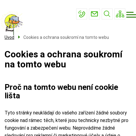
Menu
Přejít
Základní škola
navigace
k
Mateřská škola
hlavnímu
obsahu
Školní družina
Úvod
Cookies a ochrana soukromí na tomto webu
Školní jídelna
Cookies a ochrana soukromí
Kontakty
na tomto webu
Proč na tomto webu není cookie
lišta
Tyto stránky neukládají do vašeho zařízení žádné soubory
cookie nad rámec těch, které jsou technicky nezbytné pro
fungování a zabezpečení webu. Neprovádíme žádné
sledování pro reklamní či marketingové účely a údaje o