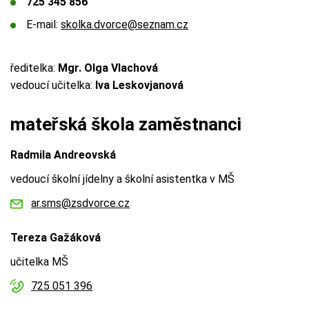
725 345 856
E-mail:
skolka.dvorce@seznam.cz
ředitelka:
Mgr. Olga Vlachová
vedoucí učitelka:
Iva Leskovjanová
mateřská škola zaměstnanci
Radmila Andreovská
vedoucí školní jídelny a školní asistentka v MŠ
ar.sms@zsdvorce.cz
Tereza Gažáková
učitelka MŠ
725 051 396