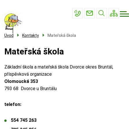
Menu
Přejít
Základní škola
navigace
k
Mateřská škola
hlavnímu
obsahu
Školní družina
Úvod
Kontakty
Mateřská škola
Školní jídelna
Mateřská škola
Kontakty
Základní škola a mateřská škola Dvorce okres Bruntál,
příspěvková organizace
Olomoucká 353
793 68 Dvorce u Bruntálu
telefon:
554 745 263