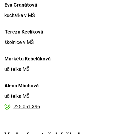
Eva Granátová
kuchařka v MŠ
Tereza Keclíková
školnice v MŠ
Markéta Kešeláková
učitelka MŠ
Alena Máchová
učitelka MŠ
725 051 396