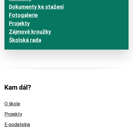
Dokumenty ke stažení
Fotogalerie
Projekty
Zájmové kroužky
Školská rada
Kam dál?
O škole
Projekty
E-podatelna