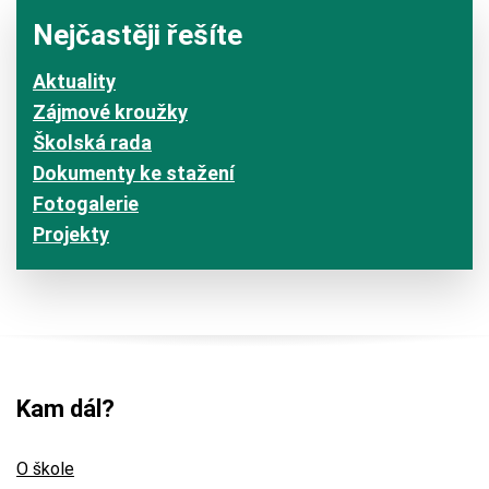
Nejčastěji řešíte
Aktuality
Zájmové kroužky
Školská rada
Dokumenty ke stažení
Fotogalerie
Projekty
Kam dál?
O škole